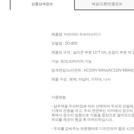
상품상세정보
배송/교환/반품정보
제품명: 마리아띠 두피마사지기
모델명 : SO-805
제품의 규격 : 실리콘 부분 11*7 cm, 손잡이 부분 약 1
기능: 온/오프/타이머 기능
정격전압/소비전력 : AC220V 60Hz(AC110V 660Hz) 
제품 구성 : 본체, 아답터, 거치대, 나사
사용방법
- 샴푸액을 두피타입에 따라 선택하여 두피와 모발에
기계의 전원을 켜고, 두피 전면부는 이마에서 정수
목에서 정수리 방향으로 거품을 중앙으로 끌어모으듯
두피를 깨끗이 헹굼 후 마무리하십시오.
- 두피를 감싸주는 반원형태로 디자인되어 짧은 시