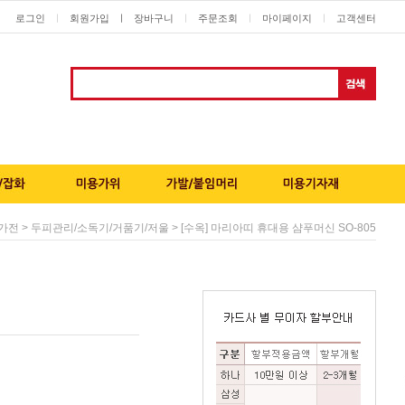
로그인
회원가입
ㅣ
장바구니
주문조회
마이페이지
고객센터
ㅣ
ㅣ
ㅣ
ㅣ
>
> [수옥] 마리아띠 휴대용 샴푸머신 SO-805
가전
두피관리/소독기/거품기/저울