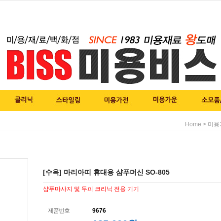
>
Home
미용
[수옥] 마리아띠 휴대용 샴푸머신 SO-805
샴푸마사지 및 두피 크리닉 전용 기기
제품번호
9676