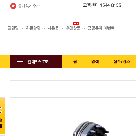
고객센터
1544-8155
즐겨찾기추가
덤앤덤
회원할인
사은품
추천상품
금일문자 이벤트