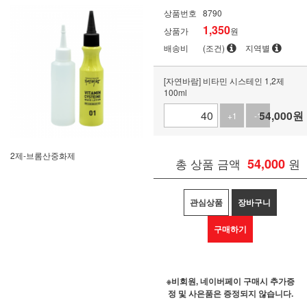
상품번호
8790
1,350
상품가
원
배송비
(조건)
지역별
[자연바람] 비타민 시스테인 1,2제
100ml
54,000
원
+1
-1
2제-브롬산중화제
총 상품 금액
54,000
원
관심상품
장바구니
구매하기
※비회원, 네이버페이 구매시 추가증
정 및 사은품은 증정되지 않습니다.