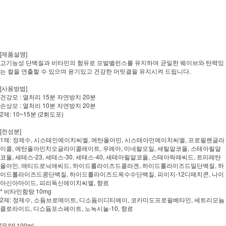
[제품설명]
고기능성 단백질과 비타민의 함유로 모발밸런스를 유지하여 균일한 웨이브와 탄력있
는 컬을 연출할 수 있으며 윤기있고 건강한 머릿결을 유지시켜 드립니다.
[사용방법]
건강모 : 열처리 15분 자연방치 20분
손상모 : 열처리 10분 자연방치 20분
2제: 10~15분 (2회도포)
[전성분]
1제: 정제수, 시스테인에이치씨엘, 에탄올아민, 시스테아민에이치씨엘, 프로필렌글라
이콜, 에탄올아민치오글라이콜레이트, 우레아, 미네랄오일, 세틸알코올, 스테아릴알
코올, 세테스-23, 세테스-30, 세테스-40, 세테아릴알코올, 스테아릭애씨드, 트리레탄
올아민, 애티드로닉애씨드, 하이드롤라이즈드콜라겐, 하이드롤라이즈드밀단백질, 하
이드롤라이즈드콩단백질, 하이드롤라이즈드옥수수단백질, 피이지-12디메치콘, 나이
아신아마이드, 피리독신에이치씨엘, 향료
* 비타민함량 10mg
2제: 정제수, 소듐브로메이트, 디소듐이디티에이, 코카미도프로필베타인, 세트리모늄
클로라이드, 디쇼듐포스페이트, 노녹시놀-10, 향료
[용량] 100ml