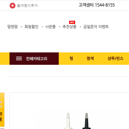
고객센터
1544-8155
즐겨찾기추가
덤앤덤
회원할인
사은품
추천상품
금일문자 이벤트