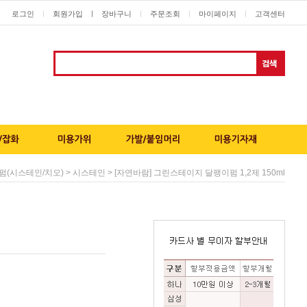
로그인
회원가입
ㅣ
장바구니
주문조회
마이페이지
고객센터
ㅣ
ㅣ
ㅣ
ㅣ
>
> [자연바람] 그린스테이지 달팽이펌 1,2제 150ml
펌(시스테인/치오)
시스테인