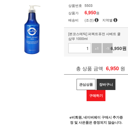
상품번호
5503
6,950
상품가
원
배송비
(조건)
지역별
[본코스메틱] 퍼펙트퓨전 샤베트 쿨
샴푸 1000ml
6,950
원
+1
-1
총 상품 금액
6,950
원
관심상품
장바구니
구매하기
※비회원, 네이버페이 구매시 추가증
정 및 사은품은 증정되지 않습니다.