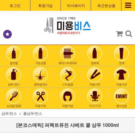
로그인
회원가입
마이페이지
최근본상품
샴푸/린스
쿨샴푸/린스
[본코스메틱] 퍼펙트퓨전 샤베트 쿨 샴푸 1000ml