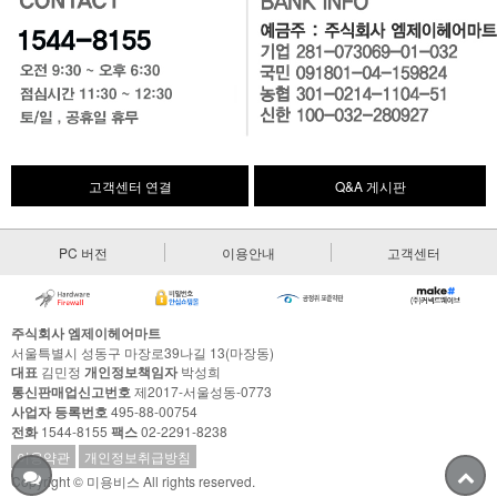
고객센터 연결
Q&A 게시판
PC 버전
이용안내
고객센터
주식회사 엠제이헤어마트
서울특별시 성동구 마장로39나길 13(마장동)
대표
김민정
개인정보책임자
박성희
통신판매업신고번호
제2017-서울성동-0773
사업자 등록번호
495-88-00754
전화
1544-8155
팩스
02-2291-8238
이용약관
개인정보취급방침
Copyright © 미용비스 All rights reserved.