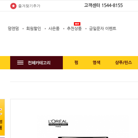
고객센터
1544-8155
즐겨찾기추가
덤앤덤
회원할인
사은품
추천상품
금일문자 이벤트