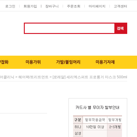
로그인
회원가입
ㅣ
장바구니
주문조회
마이페이지
고객센터
ㅣ
ㅣ
ㅣ
ㅣ
>
> [로레알] 세리엑스퍼트 프로롱거 마스크 500ml
어클리닉
헤어팩/트리트먼트