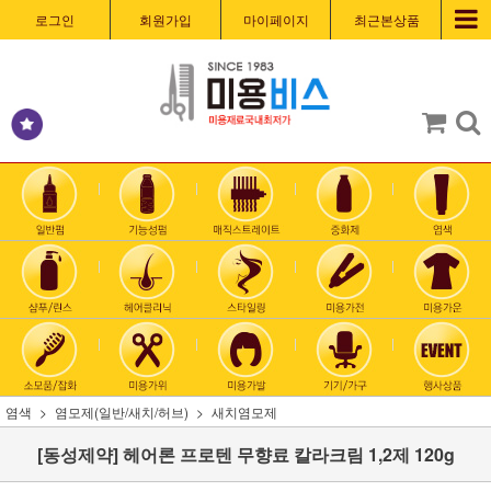
로그인
회원가입
마이페이지
최근본상품
염색
염모제(일반/새치/허브)
새치염모제
[동성제약] 헤어론 프로텐 무향료 칼라크림 1,2제 120g