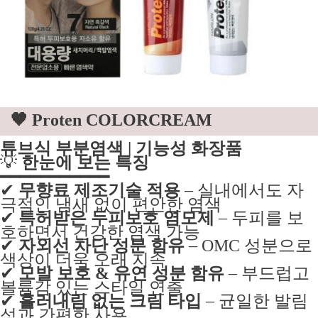
🖤 Proten COLORCREAM
튜브식 부분염색 | 기능성 화장품
💡
한눈에 보는 특징
━━━━━━━━━━━
✔
무향료 제조기술 적용
– 실내에서도 자
극적인 냄새 없이 편안한 염색
✔
특허받은 두피보호 염모제
– 두피를 보
호하면서 건강한 염색 가능
✔
자외선 차단 성분 함유
– OMC 성분으로
색상이 더욱 오래 지속
✔
모발 보호 & 유연 성분 함유
– 부드럽고
볼륨감 있는 스타일 연출
✔
흘러내림 없는 크림 타입
– 균일한 발림
성과 간편한 사용