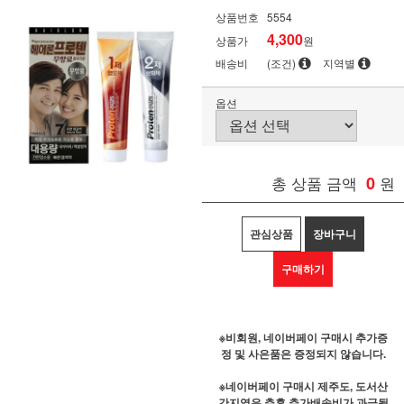
상품번호
5554
4,300
상품가
원
배송비
(조건)
지역별
옵션
총 상품 금액
0
원
관심상품
장바구니
구매하기
※비회원, 네이버페이 구매시 추가증
정 및 사은품은 증정되지 않습니다.
※네이버페이 구매시 제주도, 도서산
간지역은 추후 추가배송비가 과금될