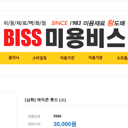
[삼화] 매직콘 롯드 (소)
제품번호
5560
30,000
원
판매가격