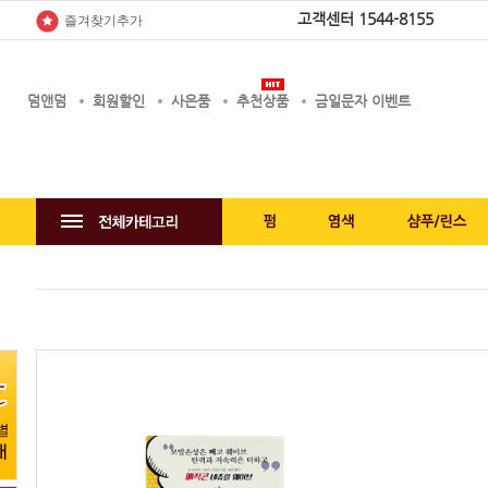
고객센터
1544-8155
즐겨찾기추가
덤앤덤
회원할인
사은품
추천상품
금일문자 이벤트