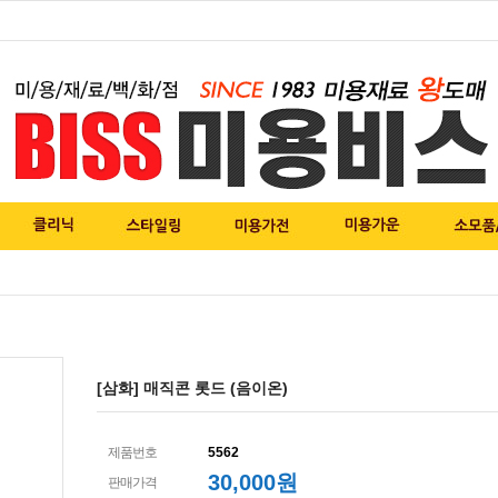
[삼화] 매직콘 롯드 (음이온)
제품번호
5562
30,000
원
판매가격