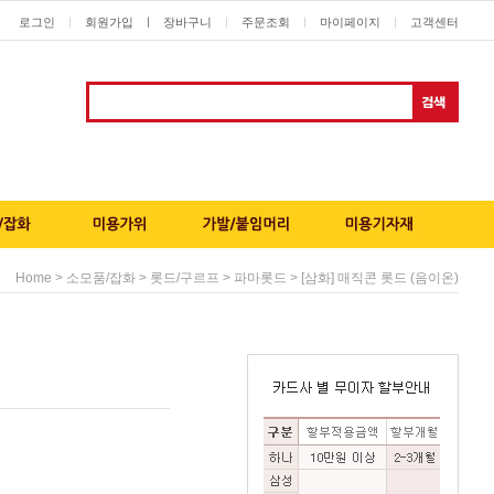
로그인
회원가입
ㅣ
장바구니
주문조회
마이페이지
고객센터
ㅣ
ㅣ
ㅣ
ㅣ
>
>
>
> [삼화] 매직콘 롯드 (음이온)
Home
소모품/잡화
롯드/구르프
파마롯드