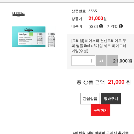
상품번호
5565
21,000
상품가
원
배송비
(조건)
지역별
[로레알] 헤어스파 컨센트레이트 두
피 앰플 8ml x 6개입 세트 하이드레
이팅(수분)
21,000
원
+1
-1
총 상품 금액
21,000
원
관심상품
장바구니
구매하기
※비회원, 네이버페이 구매시 추가증