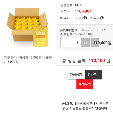
상품번호
1415
110,400
상품가
원
배송비
(조건)
지역별
[자연바람] 에코 세라마이드 PPT 트
리트먼트 1000ml * 16개
110,400
원
+1
-1
(개당단가 : 정상가 10,000원 -> 할인
총 상품 금액
110,400
원
가 6,900원)
관심상품
장바구니
구매하기
※비회원, 네이버페이 구매시 추가증
정 및 사은품은 증정되지 않습니다.