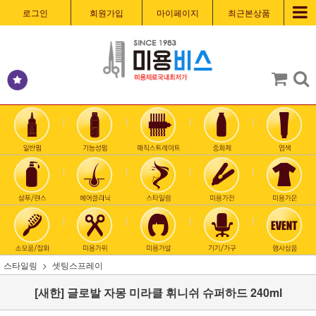
로그인
회원가입
마이페이지
최근본상품
스타일링
셋팅스프레이
[새한] 글로발 자몽 미라클 휘니쉬 슈퍼하드 240ml