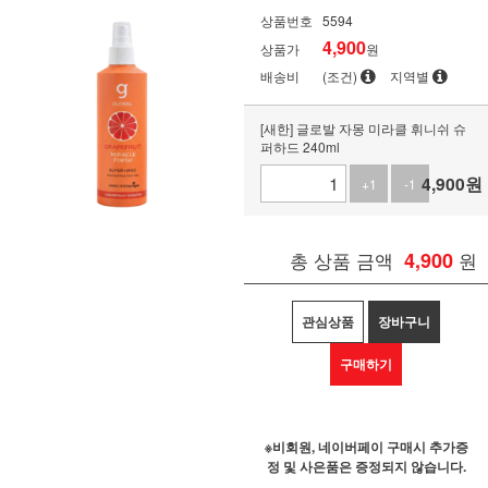
상품번호
5594
4,900
상품가
원
배송비
(조건)
지역별
[새한] 글로발 자몽 미라클 휘니쉬 슈
퍼하드 240ml
4,900
원
+1
-1
총 상품 금액
4,900
원
관심상품
장바구니
구매하기
※비회원, 네이버페이 구매시 추가증
정 및 사은품은 증정되지 않습니다.