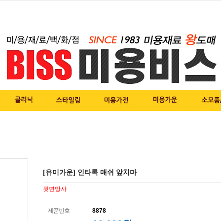
[유미가운] 인타록 매쉬 앞치마
뒷면망사
제품번호
8878