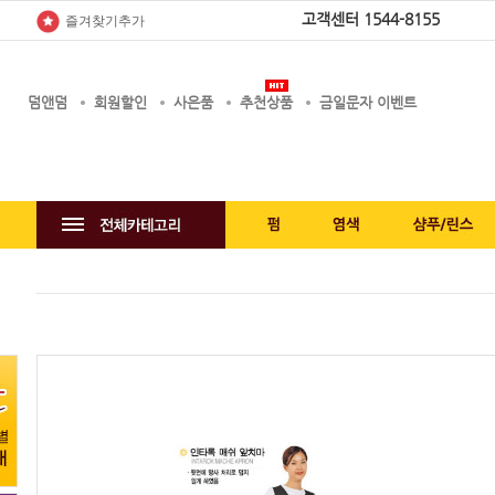
고객센터
1544-8155
즐겨찾기추가
덤앤덤
회원할인
사은품
추천상품
금일문자 이벤트