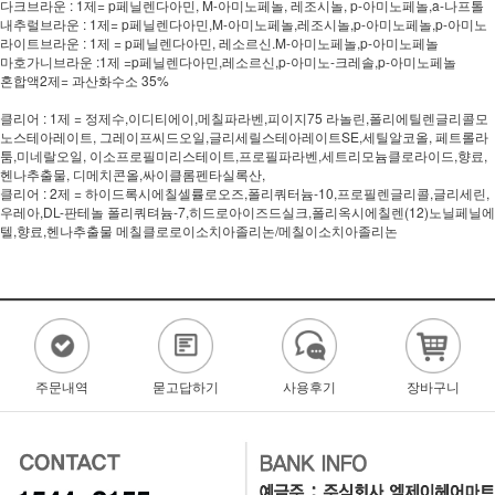
다크브라운 : 1제= p페닐렌다아민, M-아미노페놀, 레조시놀, p-아미노페놀,a-나프톨
내추럴브라운 : 1제= p페닐렌다아민,M-아미노페놀,레조시놀,p-아미노페놀,p-아미노
라이트브라운 : 1제 = p페닐렌다아민, 레소르신.M-아미노페놀,p-아미노페놀
마호가니브라운 :1제 =p페닐렌다아민,레소르신,p-아미노-크레솔,p-아미노페놀
혼합액2제= 과산화수소 35%
클리어 : 1제 = 정제수,이디티에이,메칠파라벤,피이지75 라놀린,폴리에틸렌글리콜모
노스테아레이트, 그레이프씨드오일,글리세릴스테아레이트SE,세틸알코올, 페트롤라
툼,미네랄오일, 이소프로필미리스테이트,프로필파라벤,세트리모늄클로라이드,향료,
헨나추출물, 디메치콘올,싸이클롬펜타실록산,
클리어 : 2제 = 하이드록시에칠셀률로오즈,폴리쿼터늄-10,프로필렌글리콜,글리세린,
우레아,DL-판테놀 폴리쿼텨늄-7,히드로아이즈드실크,폴리옥시에칠렌(12)노닐페닐에
텔,향료,헨나추출물 메칠클로로이소치아졸리논/메칠이소치아졸리논
주문내역
묻고답하기
사용후기
장바구니