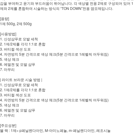
감을 부여하고 윤기와 부드러움이 뛰어납니다. 각 색상별 전용 2제로 구성되어 있어 1
제와 2제를 혼합하여 시술하는 방식의 “TON DOWN”전용 염모제입니다.
[용량]
1제 500g, 2제 500g
[사용방법]
1. 산성샴푸로 모발 세척
2. 1제/2제를 각각 1:1로 혼합
3. 버티컬 섹션 도포
4. 자연방치 5분 간격으로 색상 체크(5분 간격으로 1레벨씩 어두워짐)
5. 색상 체크
6. 에멀젼 및 모발 샴푸
7. 마무리
| 라이트 브라운 시술 방법 |
1. 산성샴푸로 모발 세척
2. 1제/2제를 각각 1:1로 혼합
3. 버티컬 섹션 도포
4. 자연방치 5분 간격으로 색상 체크(5분 간격으로 1레벨씩 어두워짐)
5. 색상 체크
6. 에멀젼 및 모발 샴푸
7. 마무리
[주요성분]
블 랙 : 1제= p페닐렌다아민, M-아미노페놀, m-페닐렌디아민, 레조시놀