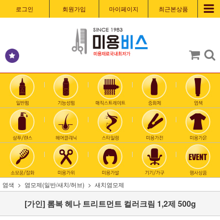
로그인
회원가입
마이페이지
최근본상품
염색
염모제(일반/새치/허브)
새치염모제
[가인] 롬복 헤나 트리트먼트 컬러크림 1,2제 500g