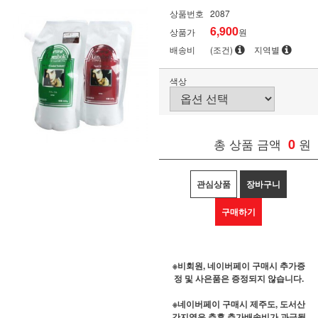
상품번호
2087
6,900
상품가
원
배송비
(조건)
지역별
색상
총 상품 금액
0
원
관심상품
장바구니
구매하기
※비회원, 네이버페이 구매시 추가증
정 및 사은품은 증정되지 않습니다.
※네이버페이 구매시 제주도, 도서산
간지역은 추후 추가배송비가 과금될