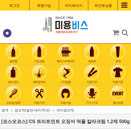
로그인
회원가입
마이페이지
최근본상품
염색
염모제(일반/새치/허브)
새치염모제
[코스모코스] CS 트리트먼트 오징어 먹물 칼라크림 1,2제 500g