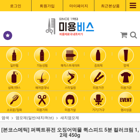
로그인
회원가입
마이페이지
최근본상품
염색
염모제(일반/새치/허브)
새치염모제
[본코스메틱] 퍼펙트퓨전 오징어먹물 퀵스피드 5분 컬러크림 1,
2제 450g