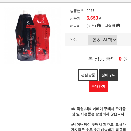
상품번호
2085
6,650
상품가
원
배송비
(조건)
지역별
색상
총 상품 금액
0
원
관심상품
장바구니
구매하기
※비회원, 네이버페이 구매시 추가증
정 및 사은품은 증정되지 않습니다.
※네이버페이 구매시 제주도, 도서산
간지역은 추후 추가배송비가 과금될