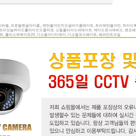
이치씨엘, 프로필렌글라이콜,, 에탄올아민치오글라이콜레이트, 트리에탄올아민, 하이
필트리모늄하이드롤라이즈드콜라겐, 소듐폴리아스파테이트, 에티드로닉애씨드, 벤조페논-
트, 폴리소르베이트20, 디소듐이디티에이, 디소듐포스페이트, 페퍼민트오일