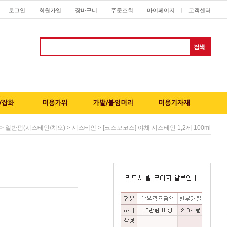
로그인
회원가입
ㅣ
장바구니
주문조회
마이페이지
고객센터
ㅣ
ㅣ
ㅣ
ㅣ
>
>
> [코스모코스] 야채 시스테인 1,2제 100ml
일반펌(시스테인/치오)
시스테인