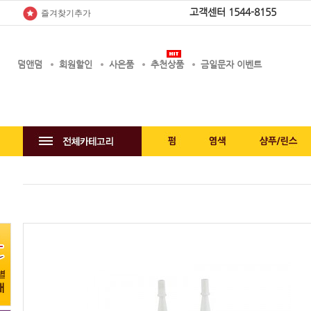
고객센터
1544-8155
즐겨찾기추가
덤앤덤
회원할인
사은품
추천상품
금일문자 이벤트