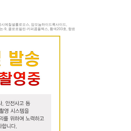
드록시에칠셀롤로오스, 암모늄하이드록사이드,
9, 클로로필린-카퍼콤플렉스, 황색203호, 향료