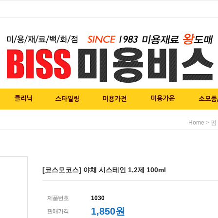
>
Home
펌
[코스모코스] 야채 시스테인 1,2제 100ml
제품번호
1030
1,850
원
판매가격