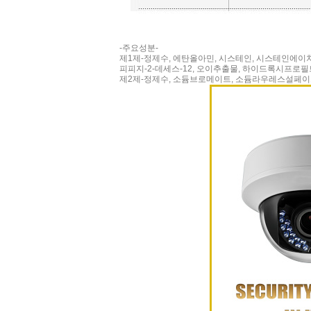
-주요성분-
제1제-정제수, 에탄올아민, 시스테인, 시스테인에
피피지-2-데세스-12, 오이추출물, 하이드록시프로
제2제-정제수, 소듐브로메이트, 소듐라우레스설페이