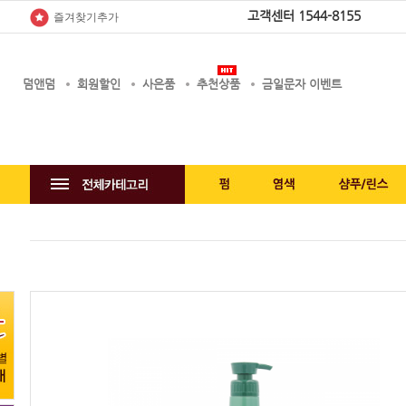
고객센터
1544-8155
즐겨찾기추가
덤앤덤
회원할인
사은품
추천상품
금일문자 이벤트