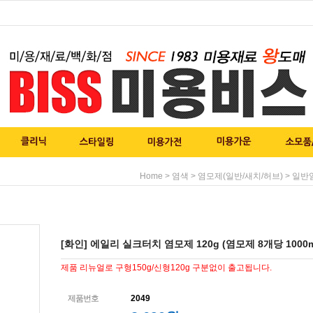
>
>
>
Home
염색
염모제(일반/새치/허브)
일반
[화인] 에일리 실크터치 염모제 120g (염모제 8개당 1000
제품 리뉴얼로 구형150g/신형120g 구분없이 출고됩니다.
제품번호
2049