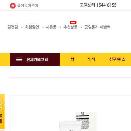
고객센터
1544-8155
즐겨찾기추가
덤앤덤
회원할인
사은품
추천상품
금일문자 이벤트