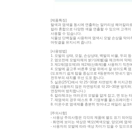
[제품특징]
탈색과 염색을 동시에 연출하는 알카리성 헤어칼라로
칼라 혼합으로 다양한 색을 연출할 수 있으며 고객이
사용할 수 있습니다.
식물성 단백질을 사용하여 염색시 모발 손상을 막아
머릿결을 유지시켜 줍니다.
[사용방법]
1. 모발의 상태, 모질, 손상상태, 백발의 비율, 두피 
2. 염모전에 모발자체의 밝기(레벨)을 체크하여 약제
3. 제1제(염모제)와 제2제(산화제)를 사용하기 직전
4. 모발에 골고루 바른후 모발 위에서 잘 섞이도록 
(도포하기 쉽게 탑을 중심으로 4등분하여 멋내기 
전두부의 새치를 우선 도포 합니다.
5. 실온(25℃)에서 약 25~30분 자연방치 후 미지근
(캡을 사용하지 않은 자연방치로 약 20~30분 방치하
연장하여 방치합니다.)
6. 칼라체크는 여러곳의 모발을 얇게 잡고, 면 또는 
7. 재염색의 경우 테스트 후 기염부를 물스프레이한
8. 미온수로 염색제를 충분히 씻어내고 에일리 실크터
[주의사항]
- 사용상 주의사항은 각각의 제품에 별도 표기 되어있
- 화면에 보이는 색상은 백모(백색모발, 양모)에 염
- 사용자의 모발에 따라 색상 차이가 있을 수 있으므