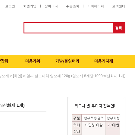
로그인
회원가입
ㅣ
장바구니
주문조회
마이페이지
고객센터
ㅣ
ㅣ
ㅣ
ㅣ
> [화인] 에일리 실크터치 염모제 120g (염모제 8개당 1000ml산화제 1개)
염모제
ml산화제 1개)