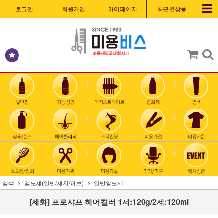
로그인
회원가입
마이페이지
최근본상품
염색
염모제(일반/새치/허브)
일반염모제
[세화] 프로샤프 헤어컬러 1제:120g/2제:120ml