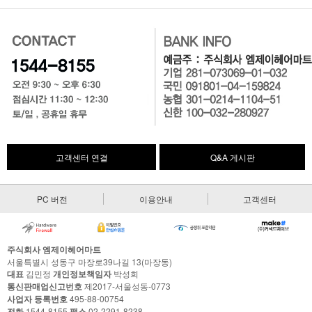
고객센터 연결
Q&A 게시판
PC 버전
이용안내
고객센터
주식회사 엠제이헤어마트
서울특별시 성동구 마장로39나길 13(마장동)
대표
김민정
개인정보책임자
박성희
통신판매업신고번호
제2017-서울성동-0773
사업자 등록번호
495-88-00754
전화
1544-8155
팩스
02-2291-8238