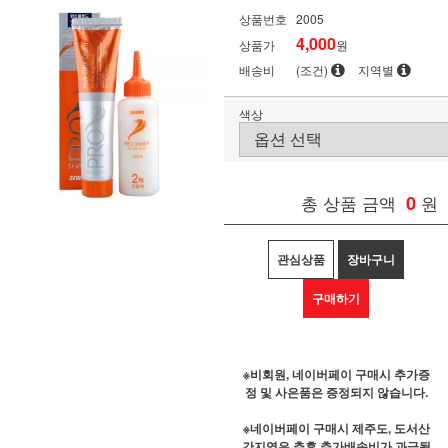
상품번호
2005
4,000
상품가
원
배송비
(조건)
지역별
색상
총 상품 금액
0
원
관심상품
장바구니
구매하기
※비회원, 네이버페이 구매시 추가증
정 및 사은품은 증정되지 않습니다.
※네이버페이 구매시 제주도, 도서산
간지역은 추후 추가배송비가 과금될