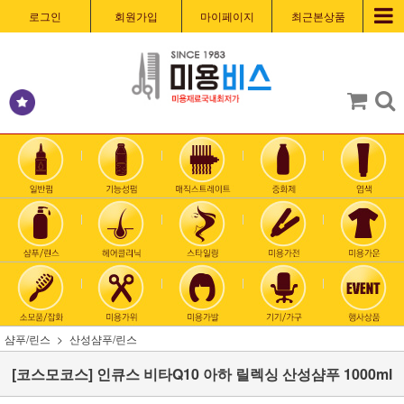
로그인
회원가입
마이페이지
최근본상품
샴푸/린스
산성샴푸/린스
[코스모코스] 인큐스 비타Q10 아하 릴렉싱 산성샴푸 1000ml