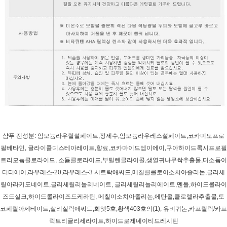
샴푸 전성분: 암모늄라우릴설페이트,정제수,암모늄라우레스설페이트,코카미도프로
필베타인, 글라이콜디스테아레이트,향료,코카마이드엠이에이,구아하이드록시프로필
트리모늄클로라이드, 소듐클로라이드,부틸렌글라이콜,생열귀나무싹추출물,디소듐이
디티에이,라우레스-20,라우레스-3 시트락애씨드,메칠클롤로이소치아졸리논,글리세
릴아라키도네이트,글리세릴리놀리네이트, 글리세릴리놀리에이트,멘톨,하이드롤라이
즈드실크,하이드롤라이즈드케라틴, 메칠이소치아졸리논,에탄올,클로렐라추출물,토
코페릴아세테이트,살리실릭애씨드,화앳5호,황색403호의(1), 유비퀴논,카프릴릭/카프
릭트리글리세라이트,하이드로제네이티드레시틴