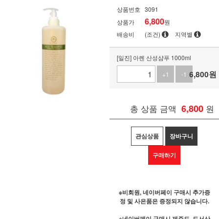
상품번호
3091
6,800
상품가
원
배송비
(조건)
지역별
[일진] 아렌 산성샴푸 1000ml
6,800
원
+1
-1
총 상품 금액
6,800
원
관심상품
장바구니
구매하기
※비회원, 네이버페이 구매시 추가증
정 및 사은품은 증정되지 않습니다.
※네이버페이 구매시 제주도, 도서산