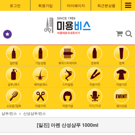
로그인
회원가입
마이페이지
최근본상품
샴푸/린스
산성샴푸/린스
[일진] 아렌 산성샴푸 1000ml