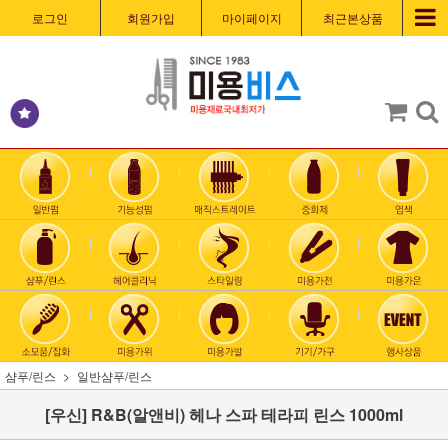
로그인
회원가입
마이페이지
최근본상품
샴푸/린스
일반샴푸/린스
[우신] R&B(알앤비) 헤나 스파 테라피 린스 1000ml