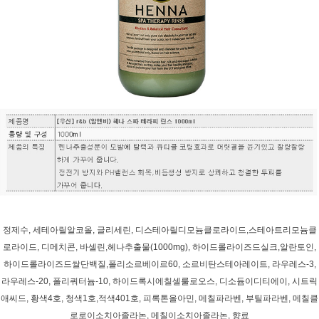
정제수, 세테아릴알코올, 글리세린, 디스테아릴디모늄클로라이드,스테아트리모늄클
로라이드, 디메치콘, 바셀린,헤나추출물(1000mg), 하이드롤라이즈드실크,알란토인,
하이드롤라이즈드쌀단백질,폴리소르베이르60, 소르비탄스테아레이트, 라우레스-3,
라우레스-20, 폴리쿼터늄-10, 하이드록시에칠셀룰로오스, 디소듐이디티에이, 시트릭
애씨드, 황색4호, 청색1호,적색401호, 피록톤올아민, 메칠파라벤, 부틸파라벤, 메칠클
로로이소치아졸라논, 메칠이소치아졸라논, 향료