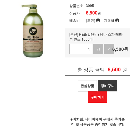
상품번호
3095
6,500
상품가
원
배송비
(조건)
지역별
[우신] R&B(알앤비) 헤나 스파 테라
피 린스 1000ml
6,500
원
+1
-1
총 상품 금액
6,500
원
관심상품
장바구니
구매하기
※비회원, 네이버페이 구매시 추가증
정 및 사은품은 증정되지 않습니다.