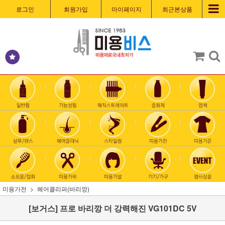
로그인
회원가입
마이페이지
최근본상품
미용가전
헤어클리퍼(바리깡)
[보거스] 프로 바리깡 더 강력해진 VG101DC 5V