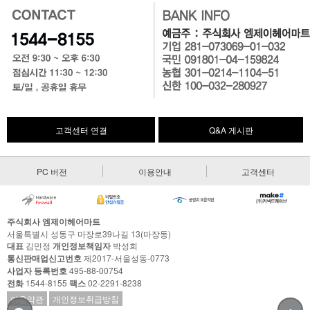
고객센터 연결
Q&A 게시판
PC 버전
이용안내
고객센터
주식회사 엠제이헤어마트
서울특별시 성동구 마장로39나길 13(마장동)
대표
김민정
개인정보책임자
박성희
통신판매업신고번호
제2017-서울성동-0773
사업자 등록번호
495-88-00754
전화
1544-8155
팩스
02-2291-8238
이용약관
개인정보취급방침