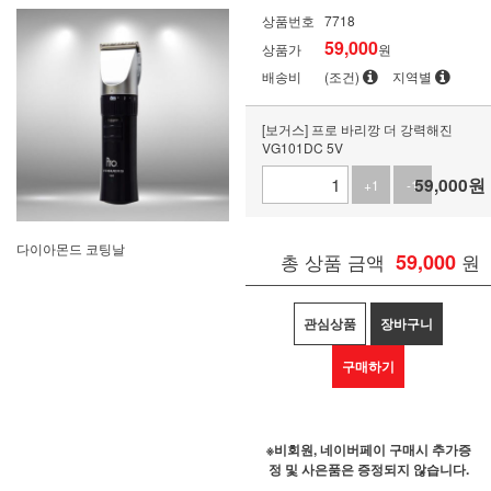
상품번호
7718
59,000
상품가
원
배송비
(조건)
지역별
[보거스] 프로 바리깡 더 강력해진
VG101DC 5V
59,000
원
+1
-1
다이아몬드 코팅날
총 상품 금액
59,000
원
관심상품
장바구니
구매하기
※비회원, 네이버페이 구매시 추가증
정 및 사은품은 증정되지 않습니다.