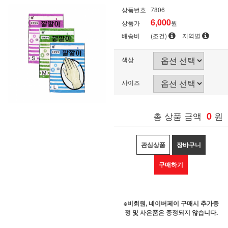
상품번호
7806
6,000
상품가
원
배송비
(조건)
지역별
색상
사이즈
총 상품 금액
0
원
관심상품
장바구니
구매하기
※비회원, 네이버페이 구매시 추가증
정 및 사은품은 증정되지 않습니다.