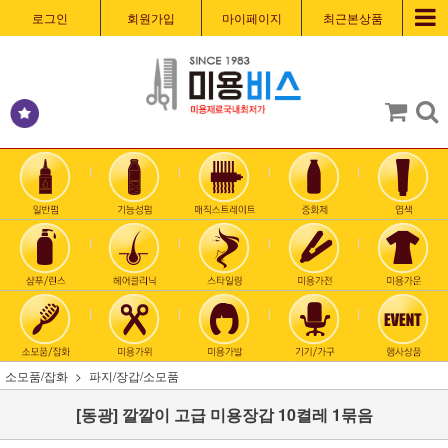
로그인
회원가입
마이페이지
최근본상품
소모품/잡화
파지/장갑/소모품
[동광] 깔깔이 고급 미용장갑 10켤레 1묶음