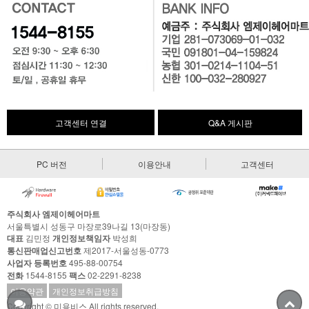
고객센터 연결
Q&A 게시판
PC 버전
이용안내
고객센터
주식회사 엠제이헤어마트
서울특별시 성동구 마장로39나길 13(마장동)
대표
김민정
개인정보책임자
박성희
통신판매업신고번호
제2017-서울성동-0773
사업자 등록번호
495-88-00754
전화
1544-8155
팩스
02-2291-8238
이용약관
개인정보취급방침
Copyright © 미용비스 All rights reserved.