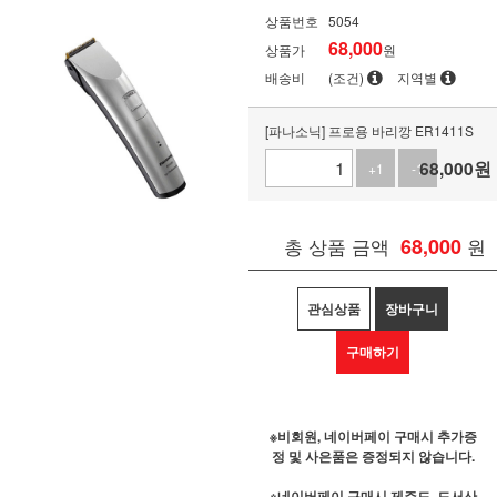
상품번호
5054
68,000
상품가
원
배송비
(조건)
지역별
[파나소닉] 프로용 바리깡 ER1411S
68,000
원
+1
-1
총 상품 금액
68,000
원
관심상품
장바구니
구매하기
※비회원, 네이버페이 구매시 추가증
정 및 사은품은 증정되지 않습니다.
※네이버페이 구매시 제주도, 도서산