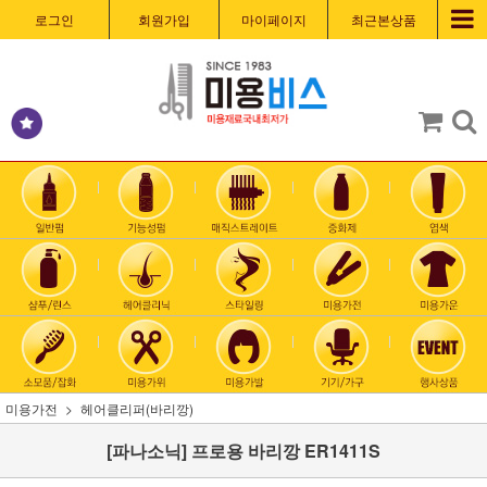
로그인
회원가입
마이페이지
최근본상품
미용가전
헤어클리퍼(바리깡)
[파나소닉] 프로용 바리깡 ER1411S