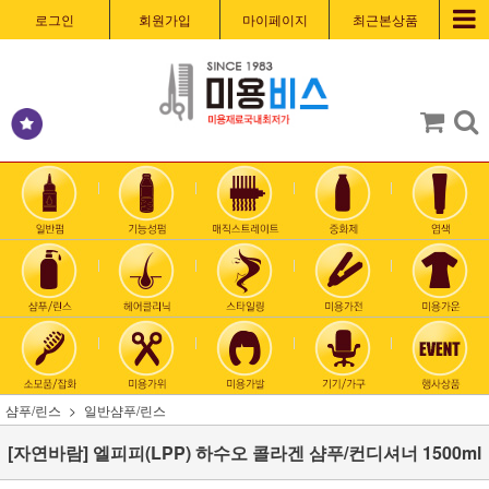
로그인
회원가입
마이페이지
최근본상품
샴푸/린스
일반샴푸/린스
[자연바람] 엘피피(LPP) 하수오 콜라겐 샴푸/컨디셔너 1500ml