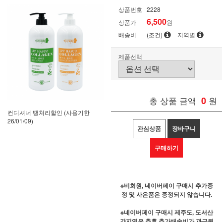
상품번호
2228
6,500
상품가
원
배송비
(조건)
지역별
제품선택
총 상품 금액
0
원
컨디셔너 땡처리할인 (사용기한
26/01/09)
관심상품
장바구니
구매하기
※비회원, 네이버페이 구매시 추가증
정 및 사은품은 증정되지 않습니다.
※네이버페이 구매시 제주도, 도서산
간지역은 추후 추가배송비가 과금될