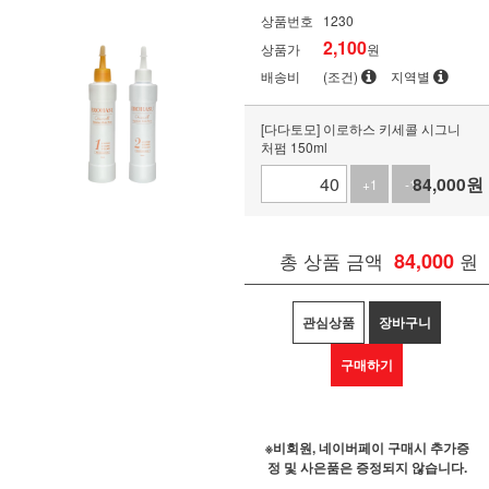
상품번호
1230
2,100
상품가
원
배송비
(조건)
지역별
[다다토모] 이로하스 키세콜 시그니
처펌 150ml
84,000
원
+1
-1
총 상품 금액
84,000
원
관심상품
장바구니
구매하기
※비회원, 네이버페이 구매시 추가증
정 및 사은품은 증정되지 않습니다.