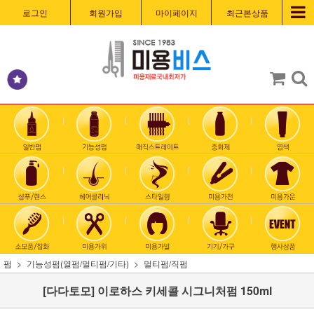
로그인
회원가입
마이페이지
최근본상품
펌
기능성펌(열펌/멀티펌/기타)
멀티펌/직펌
[다다토모] 이로하스 키세콜 시그니처펌 150ml