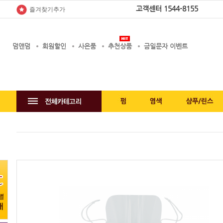
고객센터
1544-8155
즐겨찾기추가
덤앤덤
회원할인
사은품
추천상품
금일문자 이벤트