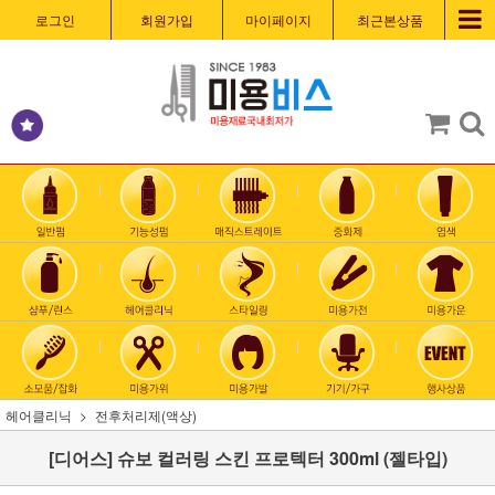
로그인
회원가입
마이페이지
최근본상품
헤어클리닉
전후처리제(액상)
[디어스] 슈보 컬러링 스킨 프로텍터 300ml (젤타입)