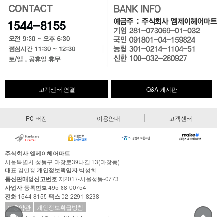
고객센터 연결
Q&A 게시판
PC 버전
이용안내
고객센터
주식회사 엠제이헤어마트
서울특별시 성동구 마장로39나길 13(마장동)
대표
김민정
개인정보책임자
박성희
통신판매업신고번호
제2017-서울성동-0773
사업자 등록번호
495-88-00754
전화
1544-8155
팩스
02-2291-8238
이용약관
개인정보취급방침