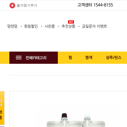
고객센터
1544-8155
즐겨찾기추가
덤앤덤
회원할인
사은품
추천상품
금일문자 이벤트