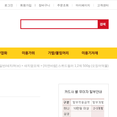
로그인
회원가입
ㅣ
장바구니
주문조회
마이페이지
고객센터
ㅣ
ㅣ
ㅣ
ㅣ
>
> [자연바람] 스퀴드컬러 1,2제 500g (오징어먹물)
일반/새치/허브)
새치염모제