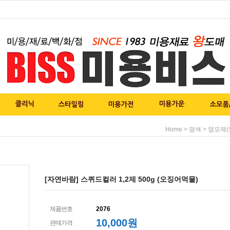
>
>
Home
염색
염모제(
[자연바람] 스퀴드컬러 1,2제 500g (오징어먹물)
제품번호
2076
10,000원
판매가격