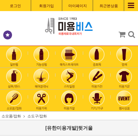
로그인
회원가입
마이페이지
최근본상품
소모품/잡화
소도구/잡화
[유한미용개발]뒷거울