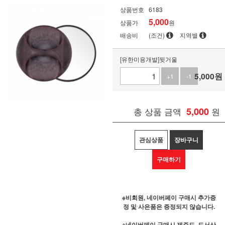
상품번호
6183
5,000
상품가
원
배송비
(조건)
지역별
[유한미용개발]뒷거울
5,000
원
+1
-1
총 상품 금액
5,000
원
관심상품
장바구니
구매하기
※비회원, 네이버페이 구매시 추가증
정 및 사은품은 증정되지 않습니다.
※네이버페이 구매시 제주도, 도서산