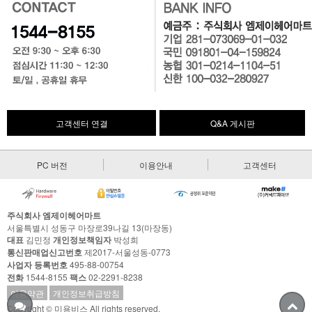
고객센터 연결
Q&A 게시판
PC 버전
이용안내
고객센터
주식회사 엠제이헤어마트
서울특별시 성동구 마장로39나길 13(마장동)
대표
김민정
개인정보책임자
박성희
통신판매업신고번호
제2017-서울성동-0773
사업자 등록번호
495-88-00754
전화
1544-8155
팩스
02-2291-8238
이용약관
개인정보취급방침
Copyright © 미용비스 All rights reserved.