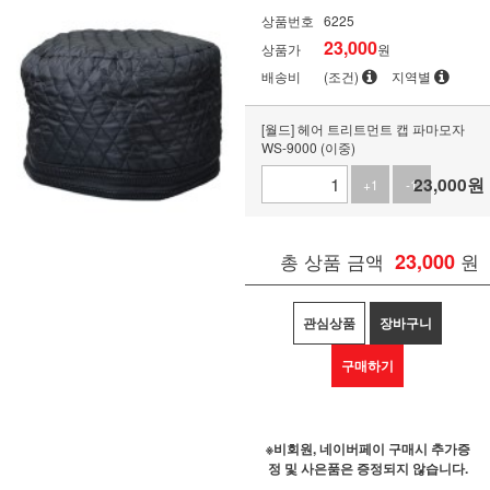
상품번호
6225
23,000
상품가
원
배송비
(조건)
지역별
[월드] 헤어 트리트먼트 캡 파마모자
WS-9000 (이중)
23,000
원
+1
-1
총 상품 금액
23,000
원
관심상품
장바구니
구매하기
※비회원, 네이버페이 구매시 추가증
정 및 사은품은 증정되지 않습니다.