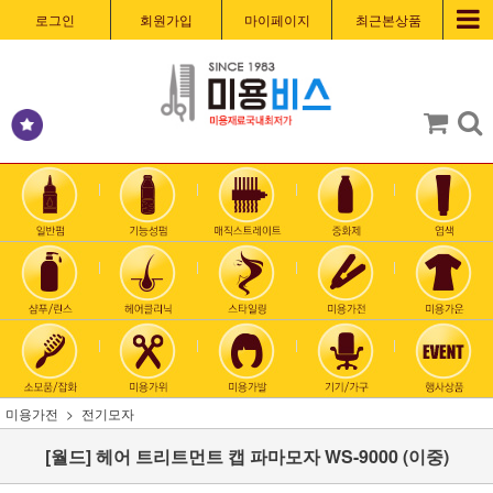
로그인
회원가입
마이페이지
최근본상품
미용가전
전기모자
[월드] 헤어 트리트먼트 캡 파마모자 WS-9000 (이중)