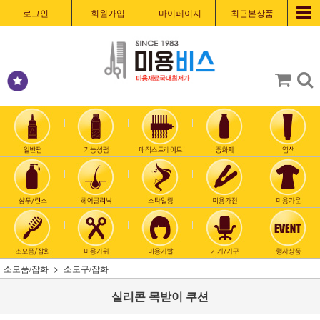
로그인
회원가입
마이페이지
최근본상품
소모품/잡화
소도구/잡화
실리콘 목받이 쿠션