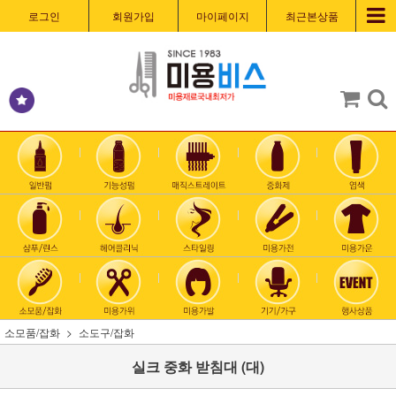
로그인
회원가입
마이페이지
최근본상품
소모품/잡화
소도구/잡화
실크 중화 받침대 (대)