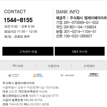
고객센터 연결
Q&A 게시판
PC 버전
이용안내
고객센터
주식회사 엠제이헤어마트
서울특별시 성동구 마장로39나길 13(마장동)
대표
김민정
개인정보책임자
박성희
통신판매업신고번호
제2017-서울성동-0773
사업자 등록번호
495-88-00754
전화
1544-8155
팩스
02-2291-8238