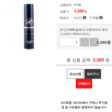
상품번호
4198
3,380
상품가
원
배송비
(조건)
지역별
[우신] R&B(알앤비) 피톤테라피 헤어
스프레이 300ml (하드)
3,380
원
+1
-1
총 상품 금액
3,380
원
관심상품
장바구니
구매하기
※비회원, 네이버페이 구매시 추가증
정 및 사은품은 증정되지 않습니다.