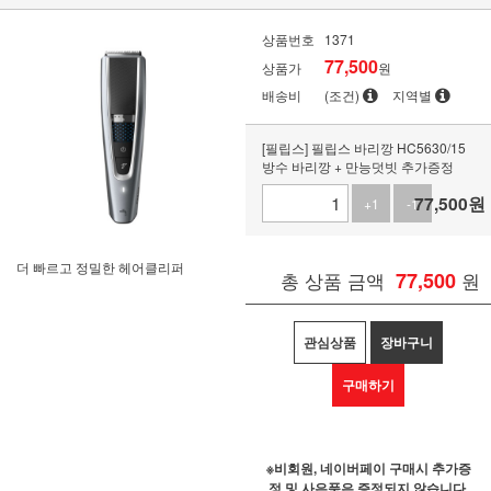
상품번호
1371
77,500
상품가
원
배송비
(조건)
지역별
[필립스] 필립스 바리깡 HC5630/15
방수 바리깡 + 만능덧빗 추가증정
77,500
원
+1
-1
더 빠르고 정밀한 헤어클리퍼
총 상품 금액
77,500
원
관심상품
장바구니
구매하기
※비회원, 네이버페이 구매시 추가증
정 및 사은품은 증정되지 않습니다.