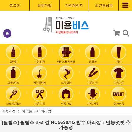
로그인
회원가입
마이페이지
최근본상품
미용가전
헤어클리퍼(바리깡)
[필립스] 필립스 바리깡 HC5630/15 방수 바리깡 + 만능덧빗 추
가증정