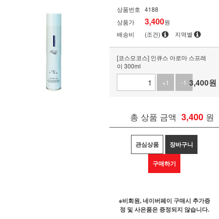
상품번호
4188
3,400
상품가
원
배송비
(조건)
지역별
[코스모코스] 인큐스 아로마 스프레
이 300ml
3,400
원
+1
-1
총 상품 금액
3,400
원
관심상품
장바구니
구매하기
※비회원, 네이버페이 구매시 추가증
정 및 사은품은 증정되지 않습니다.