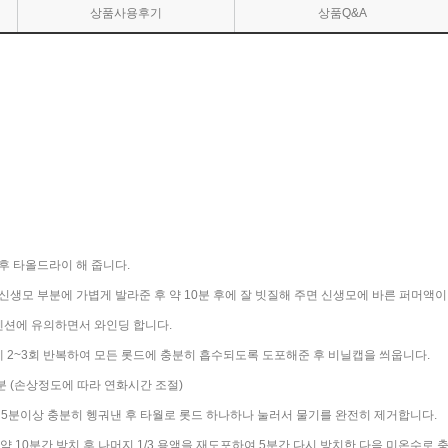
상품사용후기
상품Q&A
 후 타올드라이 해 줍니다.
서 신생모 부분에 가볍게 발라준 후 약 10분 후에 잘 빗질해 주면 신생모에 바른 퍼머액
텐션에 유의하면서 와인딩 합니다.
게 2~3회 반복하여 모든 롯드에 충분히 흡수되도록 도포해준 후 비닐캡을 씌웁니다.
50분 (손상정도에 따라 연화시간 조절)
5분이상 충분히 헹궈낸 후 타월로 롯드 하나하나 눌러서 물기를 완전히 제거합니다.
고 약 10분간 방치 후 나머지 1/3 용액을 재도포하여 5분간 다시 방치한 다음 미온수로