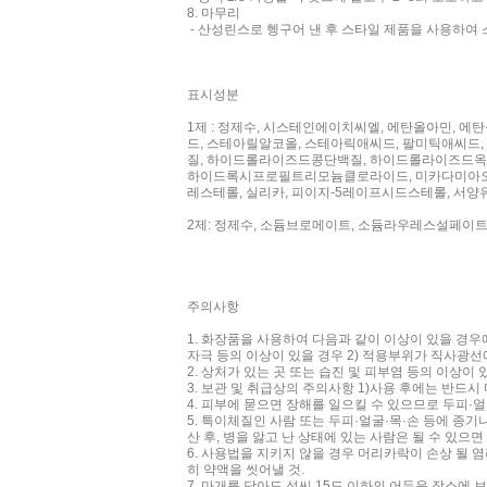
8. 마무리
- 산성린스로 헹구어 낸 후 스타일 제품을 사용하여
표시성분
1제 : 정제수, 시스테인에이치씨엘, 에탄올아민, 
드, 스테아릴알코올, 스테아릭애씨드, 팔미틱애씨드
질, 하이드롤라이즈드콩단백질, 하이드롤라이즈드옥수수
하이드록시프로필트리모늄클로라이드, 미카다미아오일,
레스테롤, 실리카, 피이지-5레이프시드스테롤, 서양
2제: 정제수, 소듐브로메이트, 소듐라우레스설페이
주의사항
1. 화장품을 사용하여 다음과 같이 이상이 있을 경우
자극 등의 이상이 있을 경우 2) 적용부위가 직사광선
2. 상처가 있는 곳 또는 습진 및 피부염 등의 이상이
3. 보관 및 취급상의 주의사항 1)사용 후에는 반드시
4. 피부에 묻으면 장해를 일으킬 수 있으므로 두피·
5. 특이체질인 사람 또는 두피·얼굴·목·손 등에 종기
산 후, 병을 앓고 난 상태에 있는 사람은 될 수 있으면
6. 사용법을 지키지 않을 경우 머리카락이 손상 될 
히 약액을 씻어낼 것.
7. 마개를 닫아도 섭씨 15도 이하의 어두운 장소에