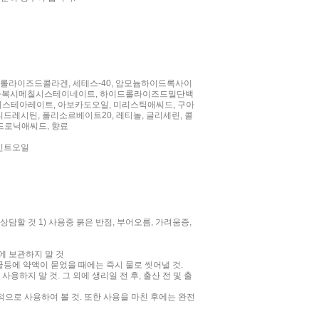
드롤라이즈드콜라겐, 세테스-40, 암모늄하이드록사이
이신카복시메칠시스테이네이트, 하이드롤라이즈드밀단백
3디스테아레이트, 아보카도오일, 미리스틱애씨드, 구아
시틴, 폴리소르베이트20, 레티놀, 글리세린, 콜
드로닉애씨드, 향료
퍼민트오일
할 것 1) 사용중 붉은 반점, 부어오름, 가려움증,
소에 보관하지 말 것
굴등에 약액이 묻었을 때에는 즉시 물로 씻어낼 것.
하지 말 것. 그 외에 생리일 전 후, 출산 전 및 출
적으로 사용하여 볼 것. 또한 사용을 마친 후에는 완전