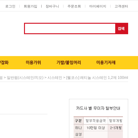
로그인
회원가입
ㅣ
장바구니
주문조회
마이페이지
고객센터
ㅣ
ㅣ
ㅣ
ㅣ
>
>
> [웰코스] 레티놀 시스테인 1,2제 100ml
펌
일반펌(시스테인/치오)
시스테인