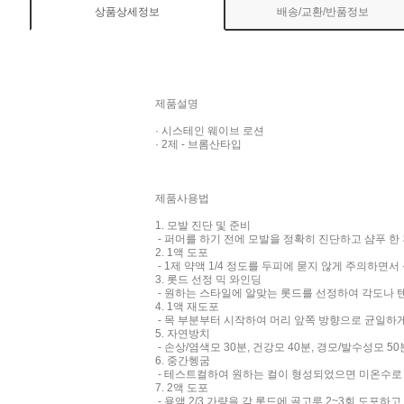
상품상세정보
배송/교환/반품정보
제품설명
· 시스테인 웨이브 로션
· 2제 - 브롬산타입
제품사용법
1. 모발 진단 및 준비
- 퍼머를 하기 전에 모발을 정확히 진단하고 샴푸 한
2. 1액 도포
- 1제 약액 1/4 정도를 두피에 묻지 않게 주의하면
3. 롯드 선정 믹 와인딩
- 원하는 스타일에 알맞는 롯드를 선정하여 각도나 
4. 1액 재도포
- 목 부분부터 시작하여 머리 앞쪽 방향으로 균일하
5. 자연방치
- 손상/염색모 30분, 건강모 40분, 경모/발수성모 
6. 중간헹굼
- 테스트컬하여 원하는 컬이 형성되었으면 미온수로 
7. 2액 도포
- 용액 2/3 가량을 각 롯드에 골고루 2~3회 도포하