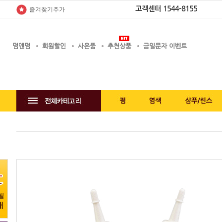
고객센터
1544-8155
즐겨찾기추가
덤앤덤
회원할인
사은품
추천상품
금일문자 이벤트