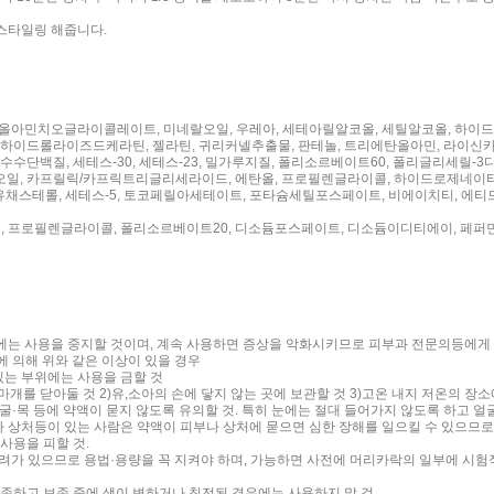
 스타일링 해줍니다.
에탄올아민치오글라이콜레이트, 미네랄오일, 우레아, 세테아릴알코올, 세틸알코올, 하이
, 하이드롤라이즈드케라틴, 젤라틴, 귀리커넬추출물, 판테놀, 트리에탄올아민, 라
단백질, 세테스-30, 세테스-23, 밀가루지질, 폴리소르베이트60, 폴리글리세릴-
 카프릴릭/카프릭트리글리세라이드, 에탄올, 프로필렌글라이콜, 하이드로제네이티드레
유채스테롤, 세테스-5, 토코페릴아세테이트, 포타슘세틸포스페이트, 비에이치티, 에티
트, 프로필렌글라이콜, 폴리소르베이트20, 디소듐포스페이트, 디소듐이디티에이, 페
에는 사용을 중지할 것이며, 계속 사용하면 증상을 악화시키므로 피부과 전문의등에게 상담
에 의해 위와 같은 이상이 있을 경우
 있는 부위에는 사용을 금할 것
 마개를 닫아둘 것 2)유,소아의 손에 닿지 않는 곳에 보관할 것 3)고온 내지 저온의 장
얼굴·목 등에 약액이 묻지 않도록 유의할 것. 특히 눈에는 절대 들어가지 않도록 하고 얼
나 상처등이 있는 사람은 약액이 피부나 상처에 묻으면 심한 장해를 일으킬 수 있으므로 사용
 사용을 피할 것.
염려가 있으므로 용법·용량을 꼭 지켜야 하며, 가능하면 사전에 머리카락의 일부에 시험
 보존하고 보존 중에 색이 변하거나 침전된 경우에는 사용하지 말 것.