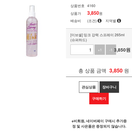
상품번호
4160
3,850
상품가
원
배송비
(조건)
지역별
[이브셀] 밍크 강력 스프레이 265ml
(슈퍼하드)
3,850
원
+1
-1
총 상품 금액
3,850
원
관심상품
장바구니
구매하기
※비회원, 네이버페이 구매시 추가증
정 및 사은품은 증정되지 않습니다.