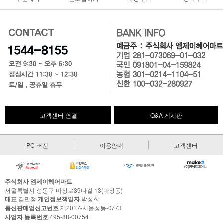
고객센터 연결
Q&A 게시판
PC 버전
이용안내
고객센터
주식회사 엠제이헤어마트
서울특별시 성동구 마장로39나길 13(마장동)
대표
김민정
개인정보책임자
박성희
통신판매업신고번호
제2017-서울성동-0773
사업자 등록번호
495-88-00754