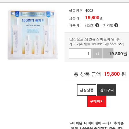
상품번호
4002
19,800
상품가
원
배송비
(조건)
지역별
[코스모코스] 인큐스 아로마 멀티테
라피 기획세트 160ml*2개/ 55ml*2개
19,800
원
+1
-1
총 상품 금액
19,800
원
관심상품
장바구니
구매하기
※비회원, 네이버페이 구매시 추가증
정 및 사은품은 증정되지 않습니다.