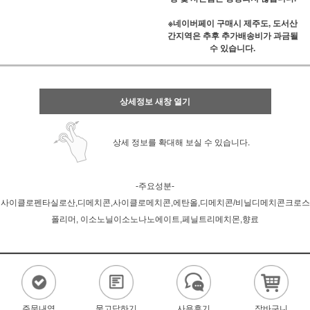
※네이버페이 구매시 제주도, 도서산
간지역은 추후 추가배송비가 과금될
수 있습니다.
상세정보 새창 열기
상세 정보를 확대해 보실 수 있습니다.
-주요성분-
사이클로펜타실로산,디메치콘,사이클로메치콘,에탄올,디메치콘/비닐디메치콘크로스
폴리머, 이소노닐이소노나노에이트,페닐트리메치몬,향료
주문내역
묻고답하기
사용후기
장바구니