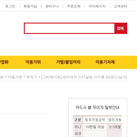
로그인
회원가입
ㅣ
장바구니
주문조회
마이페이지
고객센터
ㅣ
ㅣ
ㅣ
ㅣ
>
>
> [그리에이트] 세라매직 스타일링 아이롱 (라운드/삼각)
me
미용가전
매직기