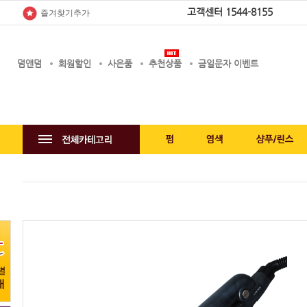
고객센터
1544-8155
즐겨찾기추가
덤앤덤
회원할인
사은품
추천상품
금일문자 이벤트