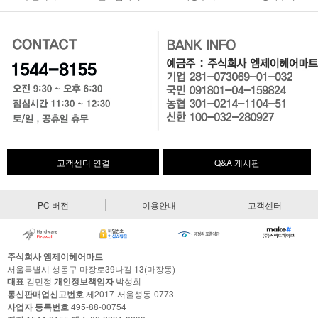
고객센터 연결
Q&A 게시판
PC 버전
이용안내
고객센터
주식회사 엠제이헤어마트
서울특별시 성동구 마장로39나길 13(마장동)
대표
김민정
개인정보책임자
박성희
통신판매업신고번호
제2017-서울성동-0773
사업자 등록번호
495-88-00754