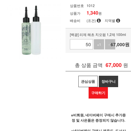
상품번호
1012
1,340
상품가
원
배송비
(조건)
지역별
[백광] 리제 해초 치오펌 1,2제 100ml
67,000
원
+1
-1
총 상품 금액
67,000
원
관심상품
장바구니
구매하기
※비회원, 네이버페이 구매시 추가증
정 및 사은품은 증정되지 않습니다.
※네이버페이 구매시 제주도, 도서산