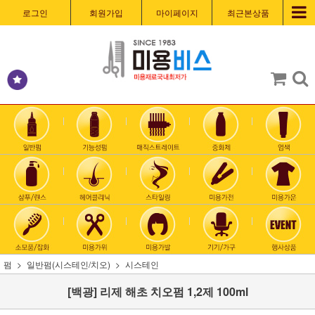
로그인
회원가입
마이페이지
최근본상품
펌
일반펌(시스테인/치오)
시스테인
[백광] 리제 해초 치오펌 1,2제 100ml