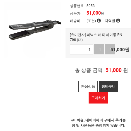
상품번호
5053
51,000
상품가
원
배송비
(조건)
지역별
[유미전자] 피닉스 매직 아이롱 PN-
796 (대)
51,000
원
+1
-1
총 상품 금액
51,000
원
관심상품
장바구니
구매하기
※비회원, 네이버페이 구매시 추가증
정 및 사은품은 증정되지 않습니다.