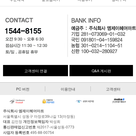
고객센터 연결
Q&A 게시판
PC 버전
이용안내
고객센터
주식회사 엠제이헤어마트
서울특별시 성동구 마장로39나길 13(마장동)
대표
김민정
개인정보책임자
박성희
통신판매업신고번호
제2017-서울성동-0773
사업자 등록번호
495-88-00754