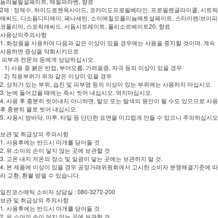
듐라울릴설페이트, 메칠파라벤, 향료
2제 : 정제수, 하이드로젠옥사이드, 코카미도프로필베타인, 프로필렌글라이콜, 시트릭
애씨드, 디소듐디티에이, 페나세틴, 소이에칠모폴리늄에토설페이트, 스타이렌/브이피
코폴리머, 스포릭애씨드, 서듐시트레이트, 폴리소르베이트20, 향료
사용상의주의사항
1. 화장품을 사용하여 다음과 같은 이상이 있을 경우에는 사용을 중지할 것이며, 계속
사용하면 증상을 악화시키므로
피부과 전문의 등에게 상담하십시오.
1) 사용 중 붉은 반점, 부어오름, 가려움증, 자극 등의 이상이 있을 경우
2) 적용부위가 위와 같은 이상이 있을 경우
2. 상처가 있는 부위, 습진 및 피부염 등의 이상이 있는 부위에는 사용하지 마십시오.
3. 눈에 들어갔을 때에는 즉시 씻어 내십시오. 먹지마십시오.
4. 사용 후 충분히 씻어내지 아니하면, 탈모 또는 탈색의 원인이 될 수도 있으므로 사용
후 충분히 물로 씻어 내십시오.
5. 사용시 방바닥, 마루, 타일 등 단단한 표면을 미끄럽게 만들 수 있으니 주의하십시오
보관 및 취급상의 주의사항
1. 사용후에는 반드시 마개를 닫아둘 것
2. 유.소아의 손이 닿지 않는 곳에 보관할 것
3. 고온 내지 저온의 장소 및 일광이 닿는 곳에는 보관하지 말 것.
4. 본 제품에 이상이 있을 경우 공정거래위원회에서 고시한 소비자 분쟁해결기준에 따
라 교환, 환불 받을 수 있습니다.
일진코스메틱 소비자 상담실 : 080-3272-200
보관 및 취급상의 주의사항
1. 사용후에는 반드시 마개를 닫아둘 것
2. 유.소아의 손이 닿지 않는 곳에 보관할 것