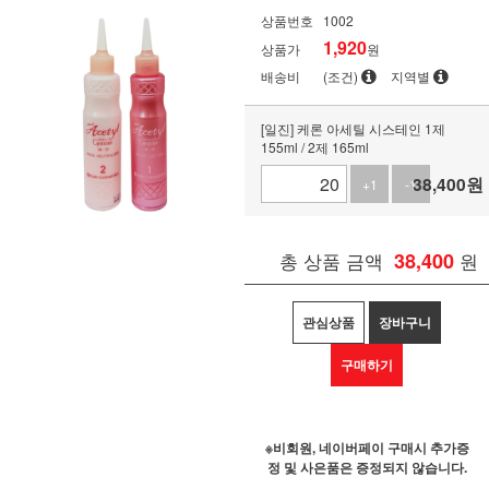
상품번호
1002
1,920
상품가
원
배송비
(조건)
지역별
[일진] 케론 아세틸 시스테인 1제
155ml / 2제 165ml
38,400
원
+1
-1
총 상품 금액
38,400
원
관심상품
장바구니
구매하기
※비회원, 네이버페이 구매시 추가증
정 및 사은품은 증정되지 않습니다.