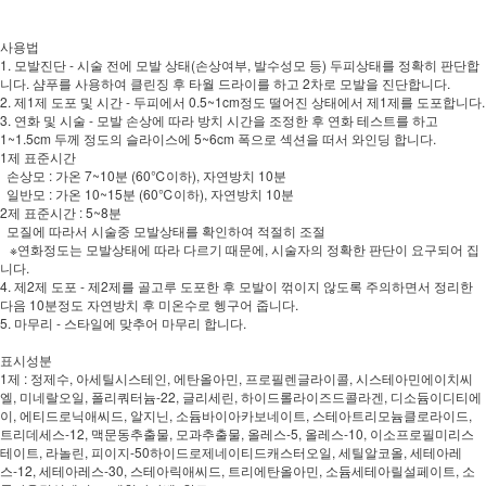
사용법
1. 모발진단 - 시술 전에 모발 상태(손상여부, 발수성모 등) 두피상태를 정확히 판단합
니다. 샴푸를 사용하여 클린징 후 타월 드라이를 하고 2차로 모발을 진단합니다.
2. 제1제 도포 및 시간 - 두피에서 0.5~1cm정도 떨어진 상태에서 제1제를 도포합니다.
3. 연화 및 시술 - 모발 손상에 따라 방치 시간을 조정한 후 연화 테스트를 하고
1~1.5cm 두께 정도의 슬라이스에 5~6cm 폭으로 섹션을 떠서 와인딩 합니다.
1제 표준시간
손상모 : 가온 7~10분 (60℃이하), 자연방치 10분
일반모 : 가온 10~15분 (60℃이하), 자연방치 10분
2제 표준시간 : 5~8분
모질에 따라서 시술중 모발상태를 확인하여 적절히 조절
※연화정도는 모발상태에 따라 다르기 때문에, 시술자의 정확한 판단이 요구되어 집
니다.
4. 제2제 도포 - 제2제를 골고루 도포한 후 모발이 꺾이지 않도록 주의하면서 정리한
다음 10분정도 자연방치 후 미온수로 헹구어 줍니다.
5. 마무리 - 스타일에 맞추어 마무리 합니다.
표시성분
1제 : 정제수, 아세틸시스테인, 에탄올아민, 프로필렌글라이콜, 시스테아민에이치씨
엘, 미네랄오일, 폴리쿼터늄-22, 글리세린, 하이드롤라이즈드콜라겐, 디소듐이디티에
이, 에티드로닉애씨드, 알지닌, 소듐바이아카보네이트, 스테아트리모늄클로라이드,
트리데세스-12, 맥문동추출물, 모과추출물, 올레스-5, 올레스-10, 이소프로필미리스
테이트, 라놀린, 피이지-50하이드로제네이티드캐스터오일, 세틸알코올, 세테아레
스-12, 세테아레스-30, 스테아릭애씨드, 트리에탄올아민, 소듐세테아릴설페이트, 소