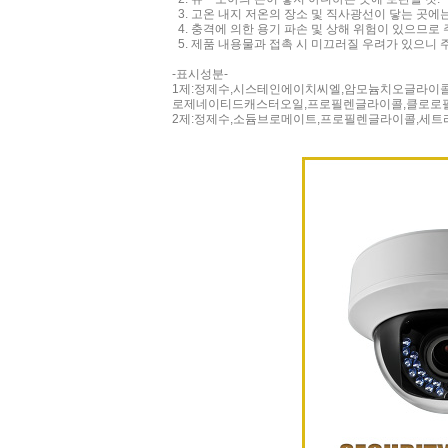
3. 고온 내지 저온의 장소 및 직사광선이 닿는 곳에는
4. 충격에 의한 용기 파손 및 상해 위험이 있으므로 주
5. 제품 내용물과 접촉 시 미끄러질 우려가 있으니 주
-표시성분-
1제:정제수,시스테인에이치씨엘,암모늄치오글라이콜
로제네이티드캐스터오일,프로필렌글라이콜,클로로필
2제:정제수,소듐브로메이트,프로필렌글라이콜,세