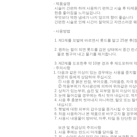
- 제품설명
시술이 간편하 하여 사용하기 편하고 시술 후 타제
한층 좋아짐을 느끼실겁니다.
무엇보다 역한 냄세가 나지 않으며 향이 좋습니다
간편한 시술로 인해 시간이 절약되고 자연스러운 
- 사용방법
1. 제1제를 모발에 바르면서 롯드를 말고 25분 후
2. 원하는 컬이 되면 롯드를 감은 상태에서 중간 린
물로 헹구어 내고 물기를 제거합니다.
3. 제2제를 도포한후 약 10분 경과 후 재도포하여 
- 주의사항
1. 다음과 같은 이상이 있는 경우에는 사용을 중지
전문의 등에게 상담하여 주십시오.
① 사용 중 붉은 반점, 부어오름, 가려움증, 자극 
② 적용부위가 직사광선에 의하여 위와같은 이상이
2. 상처가 있는부위, 습진 및 피부염 등의 이상이 
3. 눈에 들어갔을 경우에는 즉시 씻어 내십시오. 먹
4. 사용 후 충분히 씻어내지 아니하면, 탈모 또는 
내십시오.
5. 햇빛에 대한 피부의 감수성을 증가시킬 수 있으
6. 처음 사용하거나 본 제품으로 바꾸고자 할 경우
7. 사용시 내용물이 방바닥, 마루, 타일 등 단단한 
보관 및 취급상의 주의사항
1. 사용 후에는 반드시 마개를 닫아둘 것.
2. 유ㆍ소아의 손이 닿지 아니하는 곳에 보관할 것.