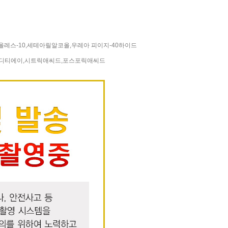
레스-10,세테아릴알코올,우레아 피이지-40하이드
이디티에이,시트릭애씨드,포스포릭애씨드