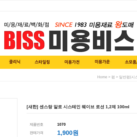
>
>
Home
펌
일반펌(시스
[새한] 센스랑 알로 시스테인 웨이브 로션 1,2제 100ml
제품번호
1070
1,900
원
판매가격