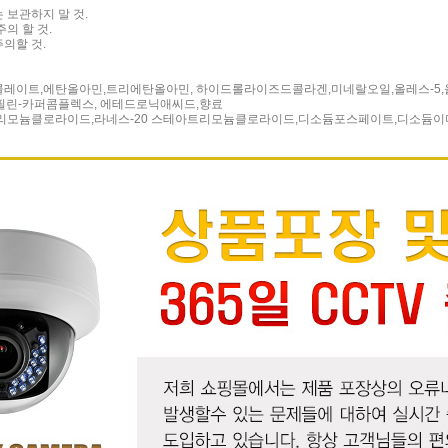
 보관하지 말 것.
의 할 것.
의할 것.
레이트,에탄올아민,트리에탄올아민, 하이드롤라이즈드콜라겐,미네랄오일,올레스-5,올
린-카퍼콤플렉스, 에테드로닉애씨드,향료
트리모늄클로라이드,라네스-20 스테아트리모늄클로라이드,디소듐포스페이트,디소듐