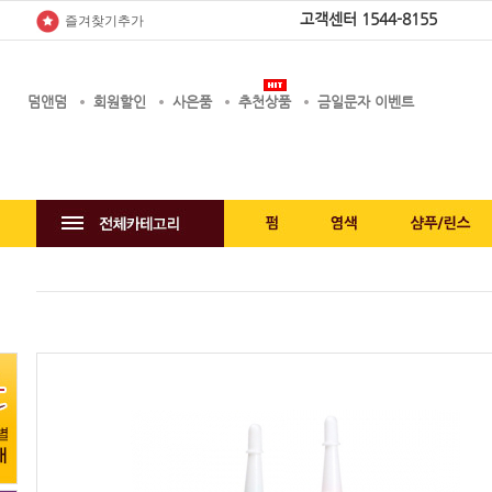
고객센터
1544-8155
즐겨찾기추가
덤앤덤
회원할인
사은품
추천상품
금일문자 이벤트