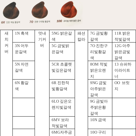
새
1N
흑색
멋내
5NG
밝은갈
패션
7G
금빛황
11R
밝은
치
기커
색
칼라
갈색
적빛갈색
커
버
3N
어두
5G
금빛밝
7O
진한구
12G
아주
버
운갈색
은갈색
리빛황갈
밝은금빛
색
갈색
5N
자연
5CR
초콜렛
8OM
적빛
13
슈퍼하
갈색
빛깊은갈색
밝은오렌
이라이트
지
너
6N
황갈
6R
진한적
9NG
금빛
OO
브릿
색
빛황갈색
아주밝은
지
갈색
6LO
깊은오
9G
금빛아
렌지빛갈색
주밝은황
갈색
6MV
보라
10N
금색
적빛갈색
6MG
자주금
10O
구리