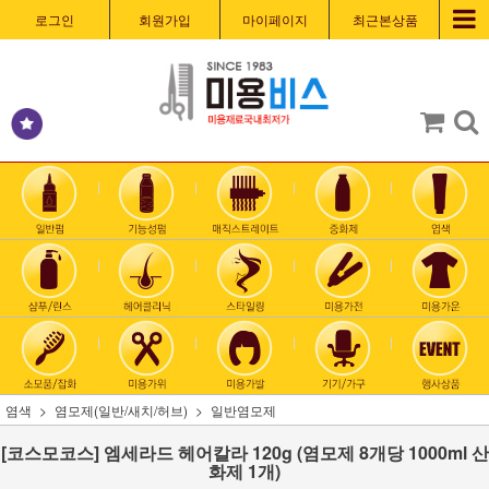
로그인
회원가입
마이페이지
최근본상품
염색
염모제(일반/새치/허브)
일반염모제
[코스모코스] 엠세라드 헤어칼라 120g (염모제 8개당 1000ml 산
화제 1개)