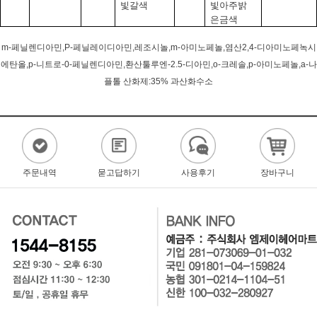
빛갈색
빛아주밝
은금색
m-페닐렌디아민,P-페닐레이디아민,레조시놀,m-아미노페놀,염산2,4-디아미노페녹시
에탄올,p-니트로-0-페닐렌디아민,환산툴루엔-2.5-디아민,o-크레솔,p-아미노페놀,a-나
플톨 산화제:35% 과산화수소
주문내역
묻고답하기
사용후기
장바구니