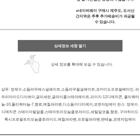
※네이버페이 구매시 제주도, 도서산
간지역은 추후 추가배송비가 과금될
수 있습니다.
상세정보 새창 열기
상세 정보를 확대해 보실 수 있습니다.
샴푸: 정제수,소듐라우레스설페이트,소듐라우릴설페이트,코카미도프로필베타인, 라
우리마이드디이에이,글리세린,글라이콜스테아레이트,피이지-12디메치콘, 폴리쿼터
늄-10,폴리쿼터늄-7,향료,메칠파라벤,디소듐이디티에이,코엔자임에이 린스: 정제수,
디메치콘 스테이아릴알콜,스테아트리모늄클로라이드,세틸알코올,향료, 구아히이드
록시프로필트리모늄클로라이드,메칠파라벤,프로필파라벤,판테놀,코엔자임에이