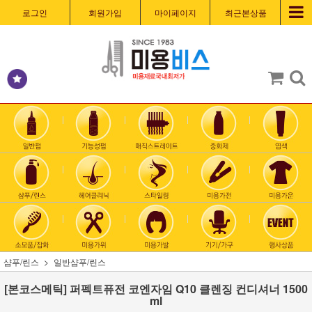
로그인
회원가입
마이페이지
최근본상품
샴푸/린스
일반샴푸/린스
[본코스메틱] 퍼펙트퓨전 코엔자임 Q10 클렌징 컨디셔너 1500
ml