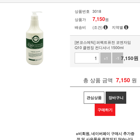
상품번호
3018
7,150
상품가
원
배송비
(조건)
지역별
[본코스메틱] 퍼펙트퓨전 코엔자임
Q10 클렌징 컨디셔너 1500ml
7,150
원
+1
-1
총 상품 금액
7,150
원
관심상품
장바구니
구매하기
※비회원, 네이버페이 구매시 추가증
정 및 사은품은 증정되지 않습니다.