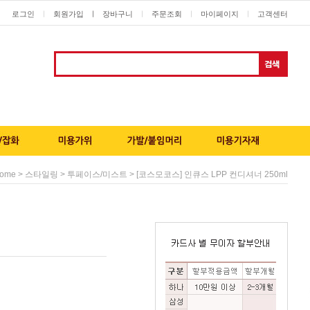
로그인
회원가입
ㅣ
장바구니
주문조회
마이페이지
고객센터
ㅣ
ㅣ
ㅣ
ㅣ
>
>
> [코스모코스] 인큐스 LPP 컨디셔너 250ml
ome
스타일링
투페이스/미스트