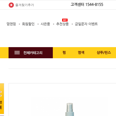
고객센터
1544-8155
즐겨찾기추가
덤앤덤
회원할인
사은품
추천상품
금일문자 이벤트