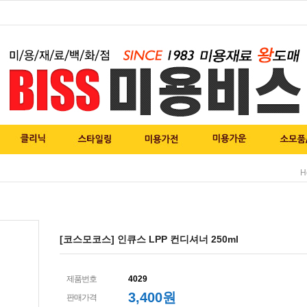
H
[코스모코스] 인큐스 LPP 컨디셔너 250ml
제품번호
4029
3,400
원
판매가격