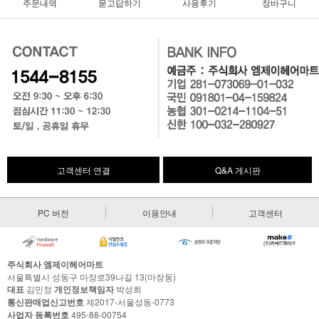
주문내역
묻고답하기
사용후기
장바구니
고객센터 연결
Q&A 게시판
PC 버전
이용안내
고객센터
주식회사 엠제이헤어마트
서울특별시 성동구 마장로39나길 13(마장동)
대표
김민정
개인정보책임자
박성희
통신판매업신고번호
제2017-서울성동-0773
사업자 등록번호
495-88-00754