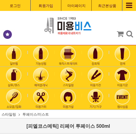
로그인
회원가입
마이페이지
최근본상품
스타일링
투페이스/미스트
[피엘코스메틱] 리페어 투페이스 500ml