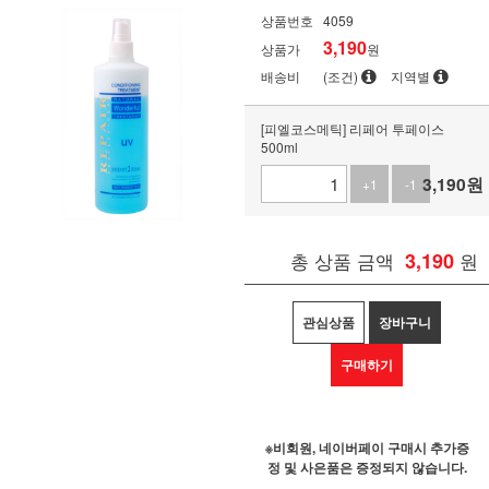
상품번호
4059
3,190
상품가
원
배송비
(조건)
지역별
[피엘코스메틱] 리페어 투페이스
500ml
3,190
원
+1
-1
총 상품 금액
3,190
원
관심상품
장바구니
구매하기
※비회원, 네이버페이 구매시 추가증
정 및 사은품은 증정되지 않습니다.